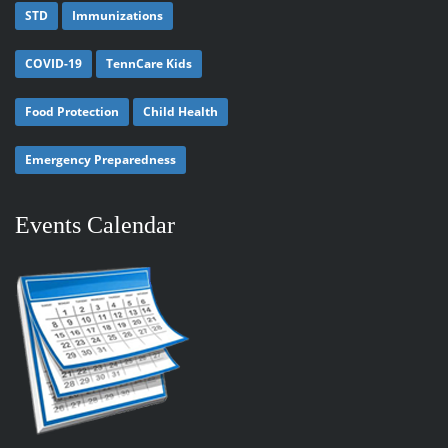
STD
Immunizations
COVID-19
TennCare Kids
Food Protection
Child Health
Emergency Preparedness
Events Calendar